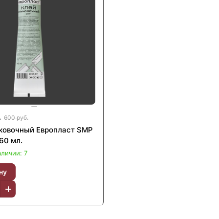
.
600 руб.
ковочный Европласт SMP
60 мл.
аличии: 7
ну