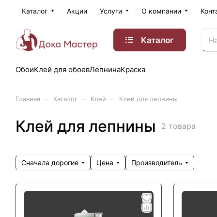
Каталог
Акции
Услуги
О компании
Конт
Каталог
Обои
Клей для обоев
Лепнина
Краска
–
–
–
Главная
Каталог
Клей
Клей для лепнины
Клей для лепнины
2 товара
Сначала дорогие
Цена
Производитель