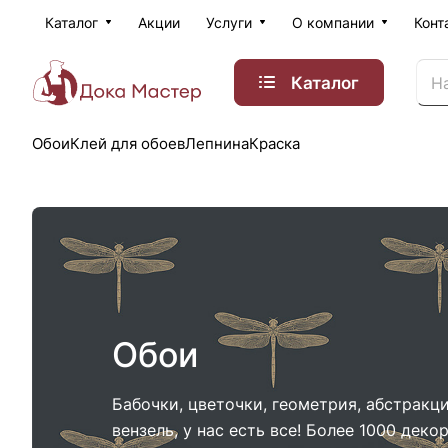
Каталог
Акции
Услуги
О компании
Конт
Каталог
Обои
Клей для обоев
Лепнина
Краска
Обои
Бабочки, цветочки, геометрия, абстракц
вензель, у нас есть все! Более 1000 деко