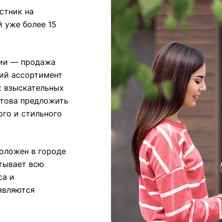
стник на
 уже более 15
нии — продажа
кий ассортимент
х взыскательных
отова предложить
го и стильного
оложен в городе
атывает всю
са и
являются