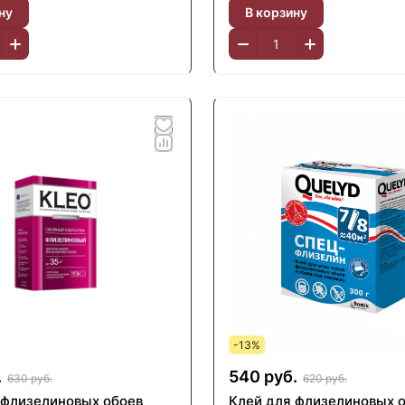
ну
В корзину
-13%
.
540 руб.
630 руб.
620 руб.
 флизелиновых обоев
Клей для флизелиновых 