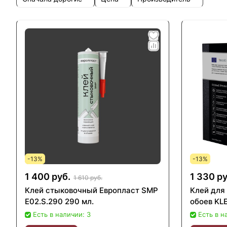
-13%
-13%
1 400 руб.
1 330 ру
1 610 руб.
Клей стыковочный Европласт SMP
Клей для
E02.S.290 290 мл.
обоев KL
Есть в наличии: 3
Есть в н