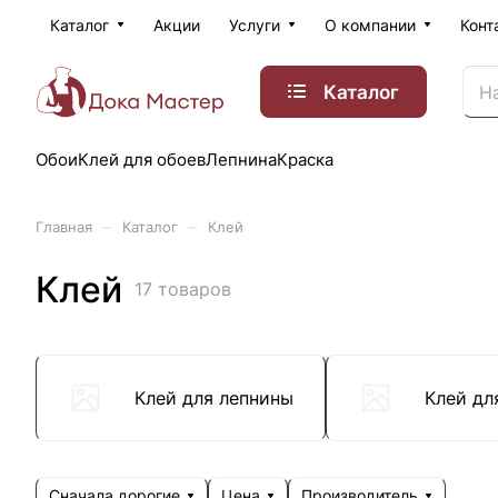
Каталог
Акции
Услуги
О компании
Конт
Каталог
Обои
Клей для обоев
Лепнина
Краска
–
–
Главная
Каталог
Клей
Клей
17 товаров
Клей для лепнины
Клей дл
Сначала дорогие
Цена
Производитель