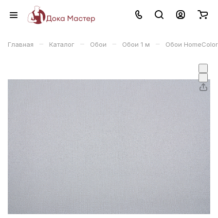
–
–
–
–
Главная
Каталог
Обои
Обои 1 м
Обои HomeColor 