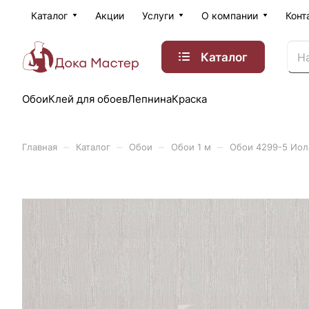
Каталог
Акции
Услуги
О компании
Конт
Каталог
Обои
Клей для обоев
Лепнина
Краска
–
–
–
–
Главная
Каталог
Обои
Обои 1 м
Обои 4299-5 Иол