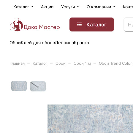
Каталог
Акции
Услуги
О компании
Конт
Каталог
Обои
Клей для обоев
Лепнина
Краска
–
–
–
–
Главная
Каталог
Обои
Обои 1 м
Обои Trend Color