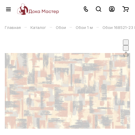
–
–
–
–
Главная
Каталог
Обои
Обои 1 м
Обои 168521-23 