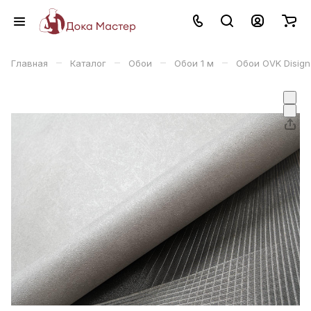
–
–
–
–
Главная
Каталог
Обои
Обои 1 м
Обои OVK Disign