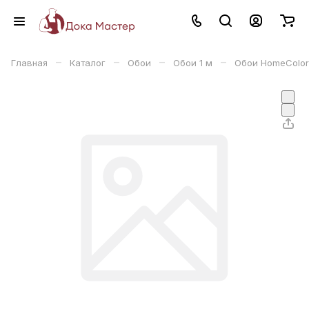
–
–
–
–
Главная
Каталог
Обои
Обои 1 м
Обои HomeColor