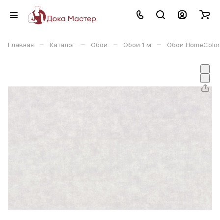
–
–
–
–
Главная
Каталог
Обои
Обои 1 м
Обои HomeColor 