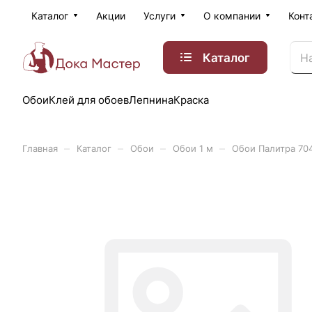
Каталог
Акции
Услуги
О компании
Конт
Каталог
Обои
Клей для обоев
Лепнина
Краска
–
–
–
–
Главная
Каталог
Обои
Обои 1 м
Обои Палитра 70