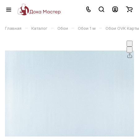
–
–
–
–
Главная
Каталог
Обои
Обои 1 м
Обои OVK Карты