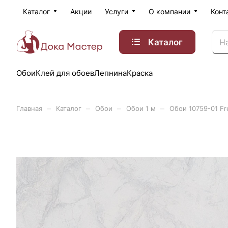
Каталог
Акции
Услуги
О компании
Конт
Каталог
Обои
Клей для обоев
Лепнина
Краска
–
–
–
–
Главная
Каталог
Обои
Обои 1 м
Обои 10759-01 Fr