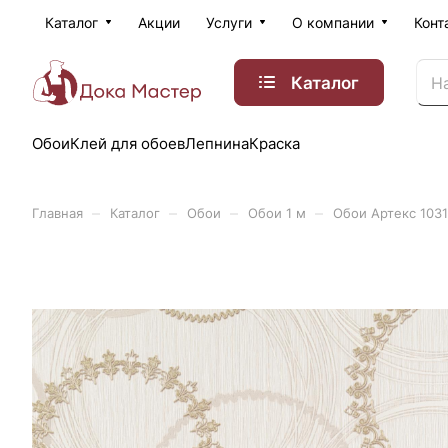
Каталог
Акции
Услуги
О компании
Конт
Каталог
Обои
Клей для обоев
Лепнина
Краска
–
–
–
–
Главная
Каталог
Обои
Обои 1 м
Обои Артекс 103