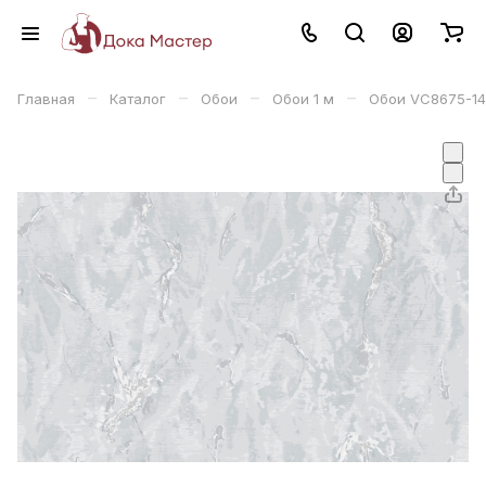
–
–
–
–
Главная
Каталог
Обои
Обои 1 м
Обои VС8675-14 