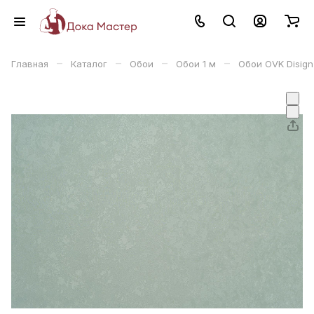
–
–
–
–
Главная
Каталог
Обои
Обои 1 м
Обои OVK Disign