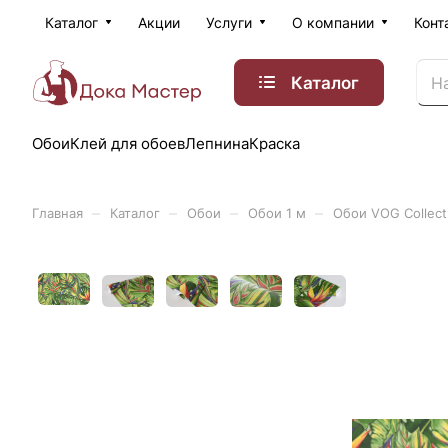
Каталог
Акции
Услуги
О компании
Конт
Каталог
Обои
Клей для обоев
Лепнина
Краска
–
–
–
–
Главная
Каталог
Обои
Обои 1 м
Обои VOG Collect