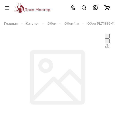
–
–
–
–
Главная
Каталог
Обои
Обои 1 м
Обои PL71889-11