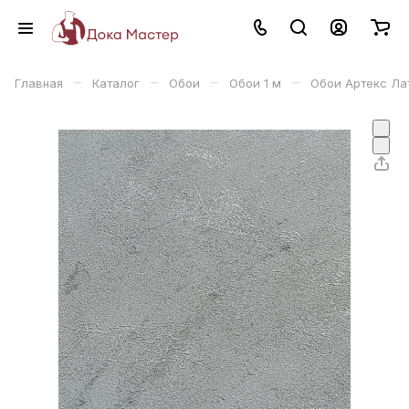
–
–
–
–
Главная
Каталог
Обои
Обои 1 м
Обои Артекс Лат