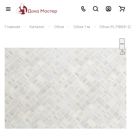
–
–
–
–
Главная
Каталог
Обои
Обои 1 м
Обои PL71869-22