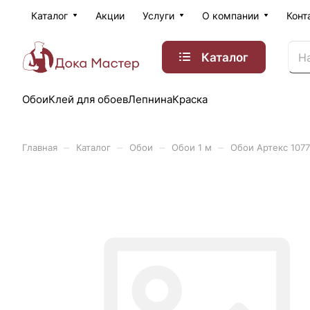
Каталог
Акции
Услуги
О компании
Конт
Каталог
Обои
Клей для обоев
Лепнина
Краска
–
–
–
–
Главная
Каталог
Обои
Обои 1 м
Обои Артекс 1077