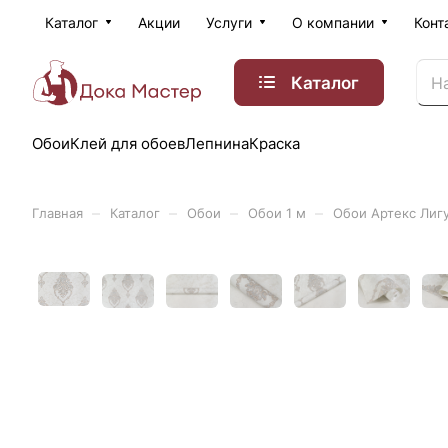
Каталог
Акции
Услуги
О компании
Конт
Каталог
Обои
Клей для обоев
Лепнина
Краска
–
–
–
–
Главная
Каталог
Обои
Обои 1 м
Обои Артекс Лиг