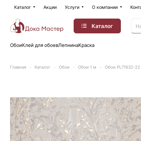
Каталог
Акции
Услуги
О компании
Конт
Каталог
Обои
Клей для обоев
Лепнина
Краска
–
–
–
–
Главная
Каталог
Обои
Обои 1 м
Обои PL71632-22