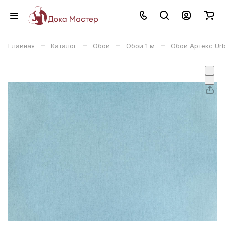
–
–
–
–
Главная
Каталог
Обои
Обои 1 м
Обои Артекс Urb