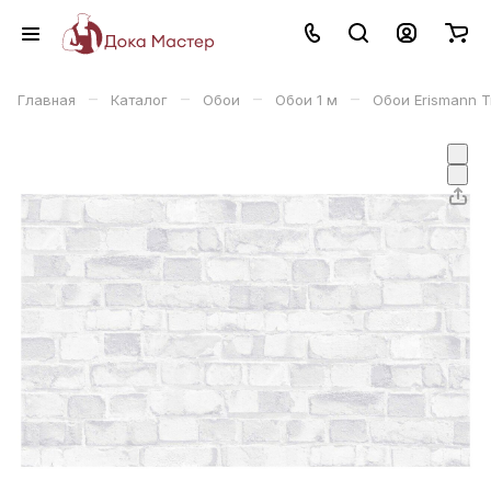
–
–
–
–
Главная
Каталог
Обои
Обои 1 м
Обои Erismann T