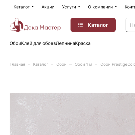
Каталог
Акции
Услуги
О компании
Конт
Каталог
Обои
Клей для обоев
Лепнина
Краска
–
–
–
–
Главная
Каталог
Обои
Обои 1 м
Обои PrestigeCol