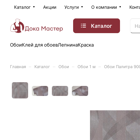
Каталог
Акции
Услуги
О компании
Конт
Каталог
Обои
Клей для обоев
Лепнина
Краска
–
–
–
–
Главная
Каталог
Обои
Обои 1 м
Обои Палитра 900