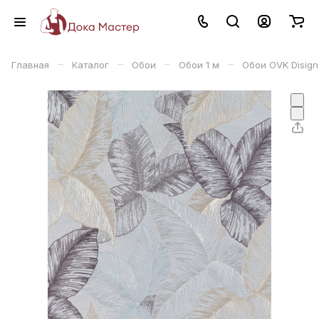
–
–
–
–
Главная
Каталог
Обои
Обои 1 м
Обои OVK Disign