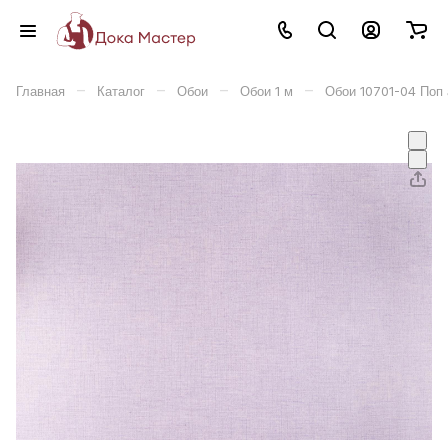
–
–
–
–
Главная
Каталог
Обои
Обои 1 м
Обои 10701-04 Поп 