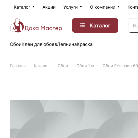
Каталог
Акции
Услуги
О компании
Конт
Каталог
Обои
Клей для обоев
Лепнина
Краска
–
–
–
–
Главная
Каталог
Обои
Обои 1 м
Обои Erismann 6