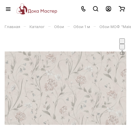
–
–
–
–
Главная
Каталог
Обои
Обои 1 м
Обои МОФ "Male