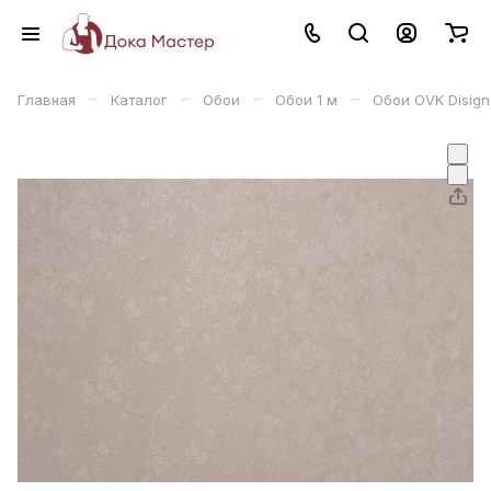
–
–
–
–
Главная
Каталог
Обои
Обои 1 м
Обои OVK Disign