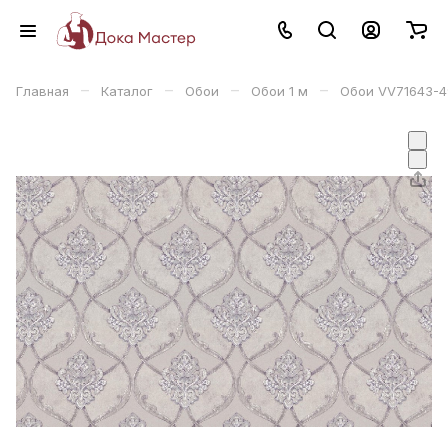
–
–
–
–
Главная
Каталог
Обои
Обои 1 м
Обои VV71643-49