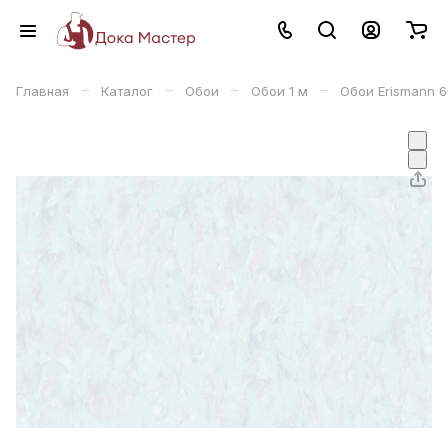
–
–
–
–
Главная
Каталог
Обои
Обои 1 м
Обои Erismann 6