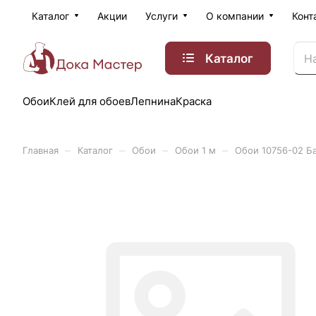
Каталог
Акции
Услуги
О компании
Конт
Каталог
Обои
Клей для обоев
Лепнина
Краска
–
–
–
–
Главная
Каталог
Обои
Обои 1 м
Обои 10756-02 Б