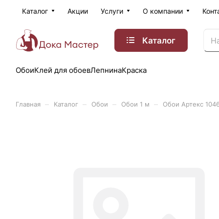
Каталог
Акции
Услуги
О компании
Конт
Каталог
Обои
Клей для обоев
Лепнина
Краска
–
–
–
–
Главная
Каталог
Обои
Обои 1 м
Обои Артекс 10462