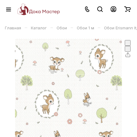
–
–
–
–
Главная
Каталог
Обои
Обои 1 м
Обои Erismann I