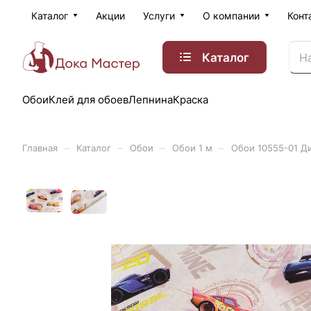
Каталог
Акции
Услуги
О компании
Конт
Каталог
Обои
Клей для обоев
Лепнина
Краска
–
–
–
–
Главная
Каталог
Обои
Обои 1 м
Обои 10555-01 Ди