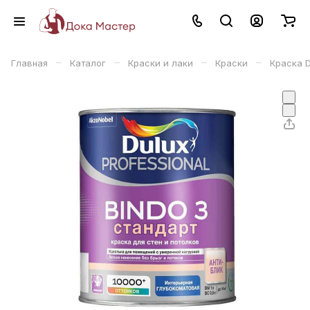
–
–
–
–
Главная
Каталог
Краски и лаки
Краски
Краска D