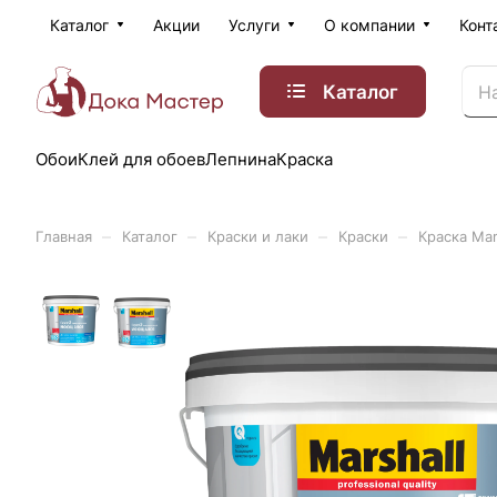
Каталог
Акции
Услуги
О компании
Конт
Каталог
Обои
Клей для обоев
Лепнина
Краска
–
–
–
–
Главная
Каталог
Краски и лаки
Краски
Краска Mar