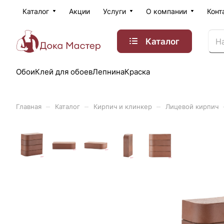
Каталог
Акции
Услуги
О компании
Конт
Каталог
Обои
Клей для обоев
Лепнина
Краска
–
–
–
Главная
Каталог
Кирпич и клинкер
Лицевой кирпич