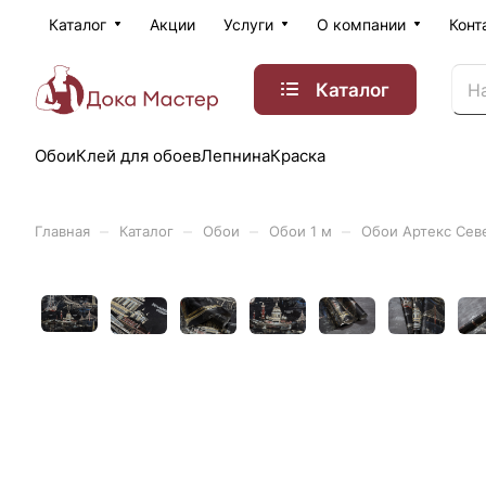
Каталог
Акции
Услуги
О компании
Конт
Каталог
Обои
Клей для обоев
Лепнина
Краска
–
–
–
–
Главная
Каталог
Обои
Обои 1 м
Обои Артекс Сев