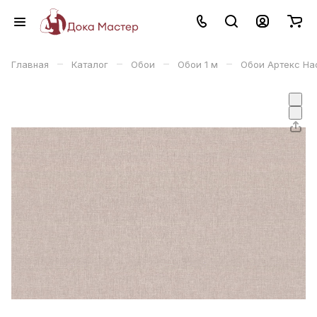
–
–
–
–
Главная
Каталог
Обои
Обои 1 м
Обои Артекс На