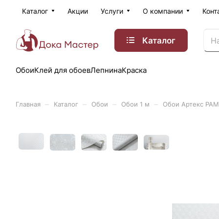
Каталог
Акции
Услуги
О компании
Конт
Каталог
Обои
Клей для обоев
Лепнина
Краска
–
–
–
–
Главная
Каталог
Обои
Обои 1 м
Обои Артекс РАМ